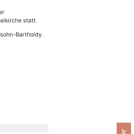
er
kirche statt.
ssohn-Bartholdy.