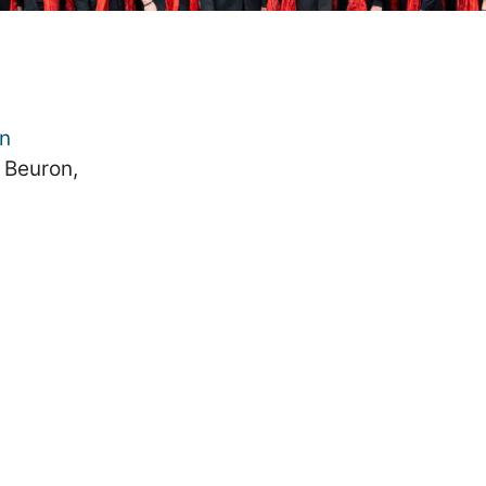
on
1 Beuron,