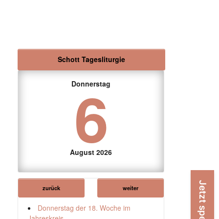
Schott Tagesliturgie
6
Donnerstag
August 2026
Jetzt spenden!
zurück
weiter
Donnerstag der 18. Woche im
Jahreskreis