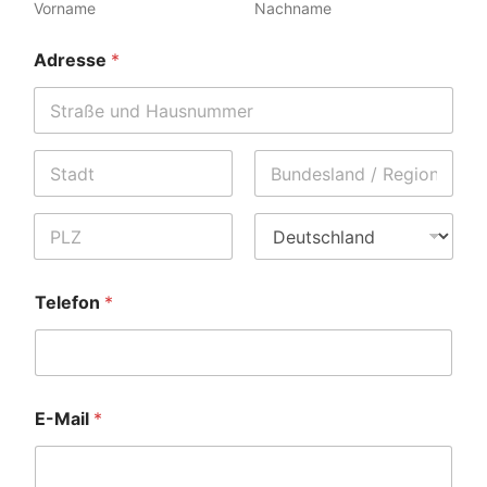
Vorname
Nachname
Adresse
*
Address Line
1
Stadt
State /
Province /
Region
Postal Code
Land
Telefon
*
E-Mail
*