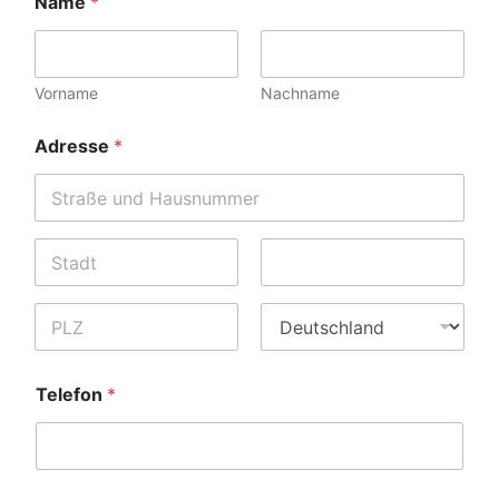
Name
*
Vorname
Nachname
Adresse
*
Address Line
1
Stadt
State /
Province /
Region
Postal Code
Land
Telefon
*